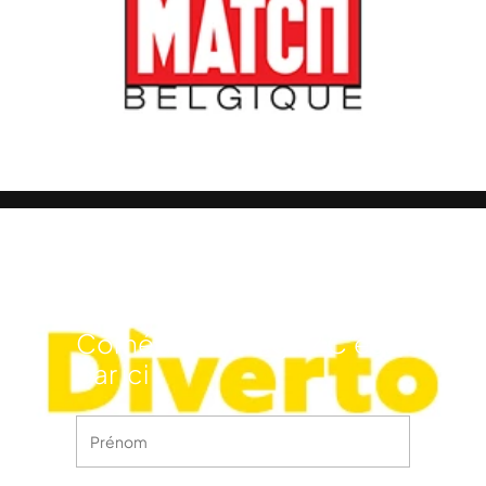
Newsletter du
FIFCL
Vous souhaitez être tenu
informé des dernières
actualités du Festival
International du Film de
Comédie de Liège ? C’est
par ici !