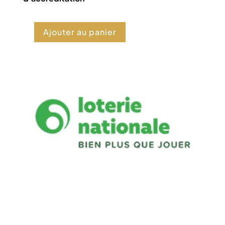
Ajouter au panier
quantité
de
Accréditation
PRO