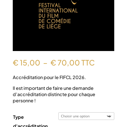
Plage
€
15,00
–
€
70,00
TTC
de
prix :
Accréditation pour le FIFCL 2026.
€ 15,00
à
Il est important de faire une demande
€ 70,00
d’accréditation distincte pour chaque
personne !
Type
d'accréditation