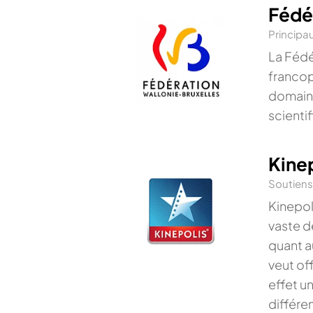
Fédé
Principa
La Fédé
francop
domaine
scienti
Kine
Soutien
Kinepol
vaste d
quant a
veut of
effet u
différe