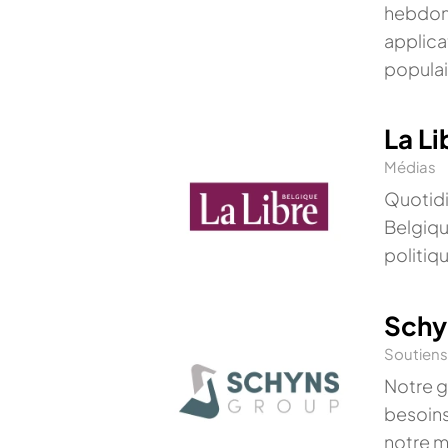
hebdoma
applicat
populai
La Li
Médias
Quotidi
Belgiqu
politiq
Schy
Soutien
Notre g
besoins
notre m