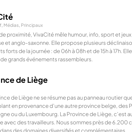
Cité
f
,
Médias
,
Principaux
de proximité, VivaCité mêle humour, info, sport et jeux,
se et anglo-saxonne. Elle propose plusieurs déclinaiso
 forts de la journée : de 06h à 08h et de 15h à 17h. Ell
 de grands événements rassembleurs.
ince de Liège
s
ince de Liège ne se résume pas au panneau routier que
olant en provenance d’une autre province belge, des 
agne ou du Luxembourg. La Province de Liège, c’est au
e avec des travailleurs. Nous sommes près de 6.200 c
 dans des domaines diversifiés et complémentaires.