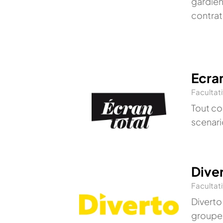
gardien 
contrat 
Ecran
Facultati
Tout co
scenari
Dive
Facultati
Diverto
groupem