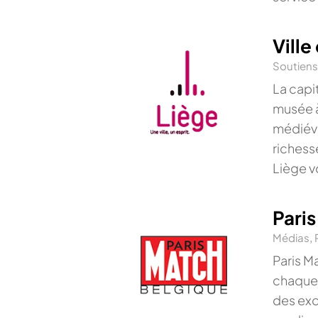
Ville
Soutien
La capi
musée à
médiéva
richess
Liège v
Pari
Médias
,
Paris M
chaque 
des exc