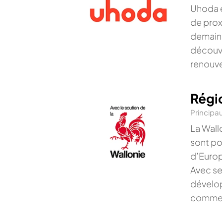
Uhoda e
de prox
demain.
découvr
renouve
Régi
Principa
La Wallo
sont po
d’Europ
Avec se
dévelop
commer