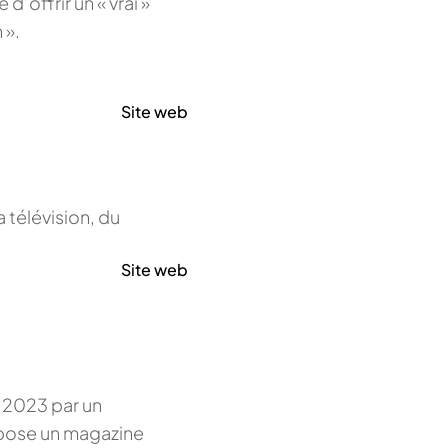
d’offrir un « vrai »
 ».
Site web
 télévision, du
!
Site web
r 2023 par un
opose un magazine