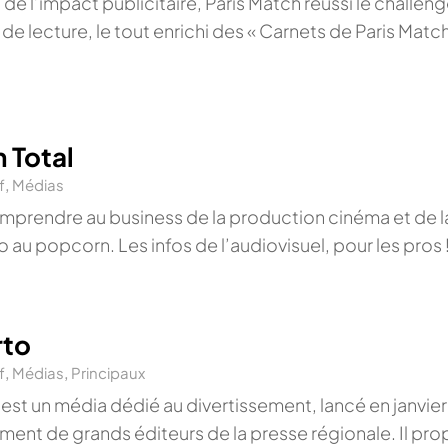
de l’impact publicitaire, Paris Match réussi le challenge 
de lecture, le tout enrichi des « Carnets de Paris Match
 Total
f
,
Médias
mprendre au business de la production cinéma et de la
o au popcorn. Les infos de l’audiovisuel, pour les pros 
rto
f
,
Médias
,
Principaux
 est un média dédié au divertissement, lancé en janvie
ent de grands éditeurs de la presse régionale. Il pr