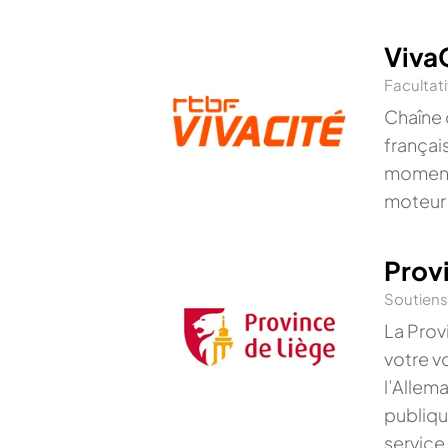
Viva
Facultati
Chaîne 
françai
moments
moteur
Prov
Soutien
La Prov
votre v
l’Allem
publiqu
service