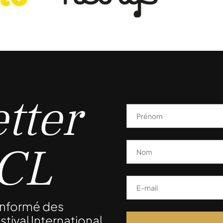
tter
FCL
 informé des
stival International