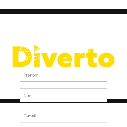
FIFCL
Vous souhaitez être tenu
informé des dernières
actualités du Festival
International du Film de
Comédie de Liège ? C’est
par ici !