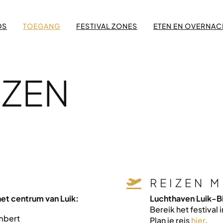
DS
TOEGANG
FESTIVAL ZONES
ETEN EN OVERNAC
IZEN
REIZEN M

 het centrum van Luik:
Luchthaven Luik-B
Bereik het festival
mbert
Plan je reis
hier
.