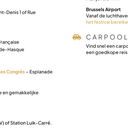
Brussels Airport
nt-Denis 1 of Rue
Vanaf de luchthave
het festival bereik
CARPOO

Française
Vind snel een carpo
-de-Hasque
een goedkope reis
des Congrès
– Esplanade
e en gemakkelijke
V) of Station Luik-Carré.