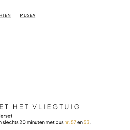
HTEN
MUSEA
ET HET VLIEGTUIG
ierset
 in slechts 20 minuten met bus
nr. 57
en
53
.