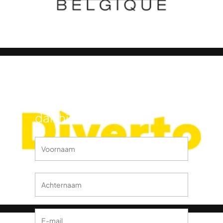
FIFCL
Nieuwsbrief
Wil je op de hoogte blijven
van het laatste nieuws van
het Liège International
Comedy Film Festival? Klik
dan hier!