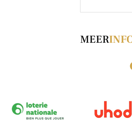
MEER
INF