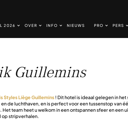
L 2026
OVER
INFO
NIEUWS
PRO
PERS
uik Guillemins
is Styles Liège Guillemins
! Dit hotel is ideaal gelegen in he
 en de luchthaven, en is perfect voor een tussenstop van éé
Het team heet u welkom in een ontspannen sfeer en een uit
d op stripverhalen.