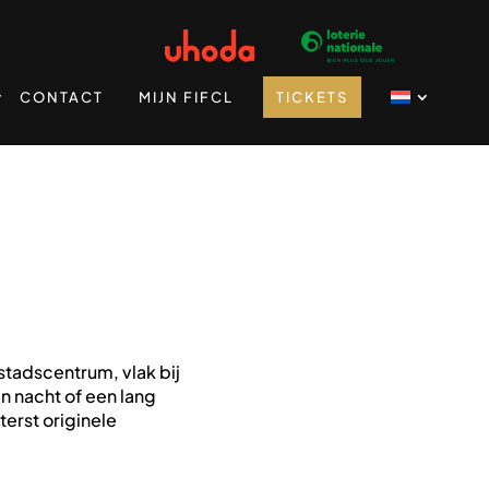
CONTACT
MIJN FIFCL
TICKETS
t stadscentrum, vlak bij
n nacht of een lang
erst originele