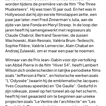
worden tijdens de première van de film “The Three
Musketeers”. Hij was toen 15 jaar oud. En het was in
Hollywood dat hij zijn eerste filmstappen zette, een
paar jaar later, met Fred Zinnerman’s Julia, aan de
zijde van Jane Fonda en Meryl Streep. In de loop der
jaren heeft hij samengewerkt met regisseurs als
Claude Chabrol, Bertrand Tavernier, de zussen
Wachowski, Alain Resnais, Valéria Bruni-Tedeschi,
Sophie Filière, Valérie Lemercier, Alain Chabat en
Andrzej Zulawski, om er maar een paar te noemen.
Winnaar van de Prix Jean-Gabin voor zijn vertolking
van Abbé Pierre in de film “Hiver 54”, heeft Lambert
Wilson zich onderscheiden in talrijke periodieke films
zoals “Jefferson à Paris”, en historische werken zoals
“L’Odyssée” (waarin hij de emblematische Jacques-
Yves Cousteau speelde) en “De Gaulle”. Gedurfd in
zijn rolkeuze, zowel op het toneel als op het scherm,
heeft hij niet geaarzeld om te beginnen aan unieke
projecten zoals “Le Ventre de l’architecte” en “Les