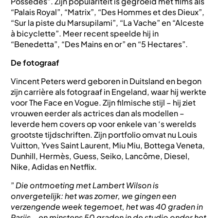
Possédés”. Zijn populariteit is gegroeid met films als
“Palais Royal”, “Matrix”, “Des Hommes et des Dieux”,
“Sur la piste du Marsupilami”, “La Vache” en “Alceste
à bicyclette”. Meer recent speelde hij in
“Benedetta”, “Des Mains en or” en “5 Hectares”.
De fotograaf
Vincent Peters werd geboren in Duitsland en begon
zijn carrière als fotograaf in Engeland, waar hij werkte
voor The Face en Vogue. Zijn filmische stijl – hij ziet
vrouwen eerder als actrices dan als modellen –
leverde hem covers op voor enkele van ‘s werelds
grootste tijdschriften. Zijn portfolio omvat nu Louis
Vuitton, Yves Saint Laurent, Miu Miu, Bottega Veneta,
Dunhill, Hermès, Guess, Seiko, Lancôme, Diesel,
Nike, Adidas en Netflix.
”
Die ontmoeting met Lambert Wilson is
onvergetelijk: het was zomer, we gingen een
verzengende week tegemoet, het was 40 graden in
Parijs – en minstens 50 graden in de studio onder het