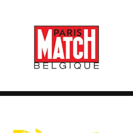
FIFCL
Nieuwsbrief
Wil je op de hoogte blijven
van het laatste nieuws van
het Liège International
Comedy Film Festival? Klik
dan hier!