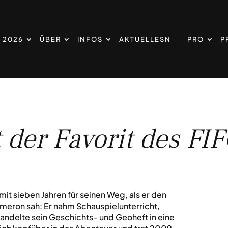
L 2026
ÜBER
INFOS
AKTUELLESN
PRO
P
 der Favorit des FI
it sieben Jahren für seinen Weg, als er den
ameron sah: Er nahm Schauspielunterricht,
wandelte sein Geschichts- und Geoheft in eine