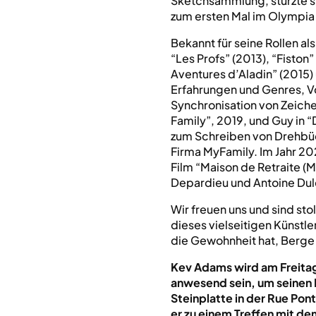
Sketchsammlung, stürzte s
zum ersten Mal im Olympia au
Bekannt für seine Rollen al
“Les Profs” (2013), “Fiston”
Aventures d’Aladin” (2015) 
Erfahrungen und Genres, V
Synchronisation von Zeich
Family”, 2019, und Guy in “
zum Schreiben von Drehbüc
Firma MyFamily. Im Jahr 20
Film “Maison de Retraite (
Depardieu und Antoine Dulé
Wir freuen uns und sind sto
dieses vielseitigen Künstle
die Gewohnheit hat, Berge 
Kev Adams wird am Freita
anwesend sein, um seinen
Steinplatte in der Rue Pon
er zu einem Treffen mit d