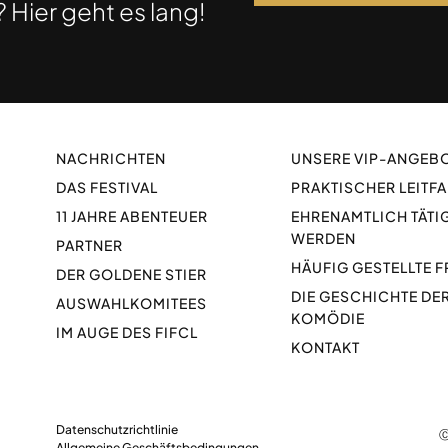
 Hier geht es lang!
NACHRICHTEN
UNSERE VIP-ANGEB
DAS FESTIVAL
PRAKTISCHER LEITF
11 JAHRE ABENTEUER
EHRENAMTLICH TÄTI
WERDEN
PARTNER
HÄUFIG GESTELLTE 
DER GOLDENE STIER
DIE GESCHICHTE DE
AUSWAHLKOMITEES
KOMÖDIE
IM AUGE DES FIFCL
KONTAKT
Datenschutzrichtlinie
Ⓒ
Allgemeine Geschäftsbedingungen