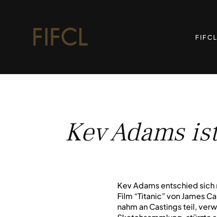
FIFC
Kev Adams ist
Kev Adams entschied sich m
Film “Titanic” von James C
nahm an Castings teil, ver