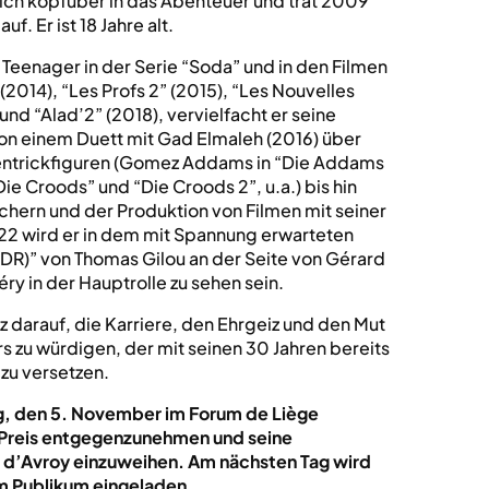
ich kopfüber in das Abenteuer und trat 2009
f. Er ist 18 Jahre alt.
s Teenager in der Serie “Soda” und in den Filmen
 (2014), “Les Profs 2” (2015), “Les Nouvelles
und “Alad’2” (2018), vervielfacht er seine
on einem Duett mit Gad Elmaleh (2016) über
entrickfiguren (Gomez Addams in “Die Addams
Die Croods” und “Die Croods 2”, u.a.) bis hin
hern und der Produktion von Filmen mit seiner
22 wird er in dem mit Spannung erwarteten
MDR)” von Thomas Gilou an der Seite von Gérard
ry in der Hauptrolle zu sehen sein.
lz darauf, die Karriere, den Ehrgeiz und den Mut
rs zu würdigen, der mit seinen 30 Jahren bereits
zu versetzen.
g, den 5. November im Forum de Liège
 Preis entgegenzunehmen und seine
t d’Avroy einzuweihen. Am nächsten Tag wird
em Publikum eingeladen.